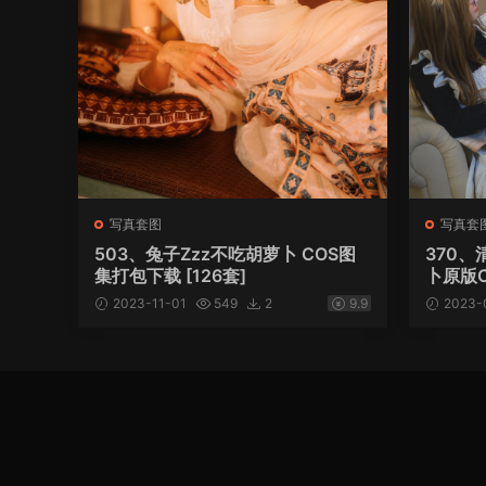
写真套图
写真套
503、兔子Zzz不吃胡萝卜 COS图
370、
集打包下载 [126套]
卜原版C
2023-11-01
549
2
9.9
2023-