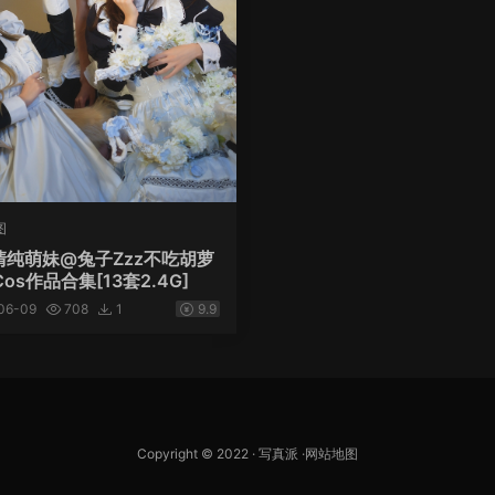
图
清纯萌妹@兔子Zzz不吃胡萝
os作品合集[13套2.4G]
06-09
708
1
9.9
Copyright © 2022 ·
写真派
·
网站地图