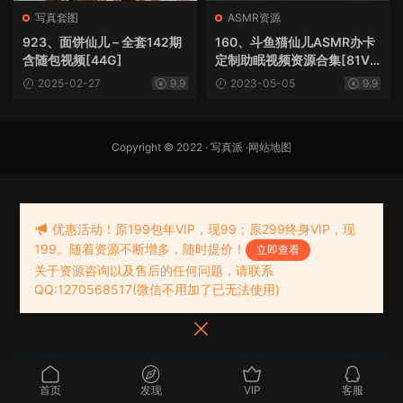
写真套图
ASMR资源
923、面饼仙儿 – 全套142期
160、斗鱼猫仙儿ASMR办卡
含随包视频[44G]
定制助眠视频资源合集[81V1
8.5G]
2025-02-27
9.9
2023-05-05
9.9
Copyright © 2022 ·
写真派
·
网站地图
优惠活动！原199包年VIP，现99；原299终身VIP，现
199。随着资源不断增多，随时提价！
立即查看
关于资源咨询以及售后的任何问题，请联系
QQ:1270568517(微信不用加了已无法使用)
首页
发现
VIP
客服