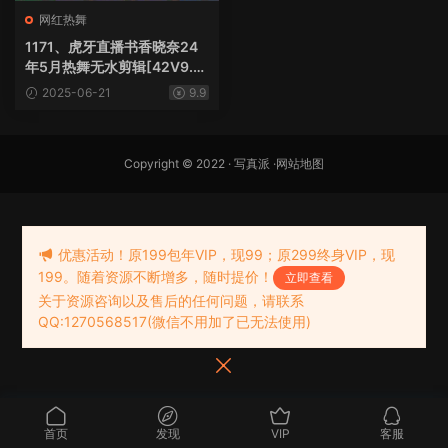
网红热舞
1171、虎牙直播书香晓奈24
年5月热舞无水剪辑[42V9.2
7G]
2025-06-21
9.9
Copyright © 2022 ·
写真派
·
网站地图
优惠活动！原199包年VIP，现99；原299终身VIP，现
199。随着资源不断增多，随时提价！
立即查看
关于资源咨询以及售后的任何问题，请联系
QQ:1270568517(微信不用加了已无法使用)
首页
发现
VIP
客服