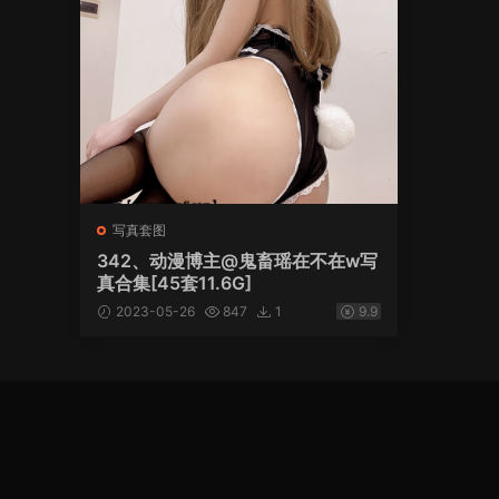
写真套图
342、动漫博主@鬼畜瑶在不在w写
真合集[45套11.6G]
2023-05-26
847
1
9.9