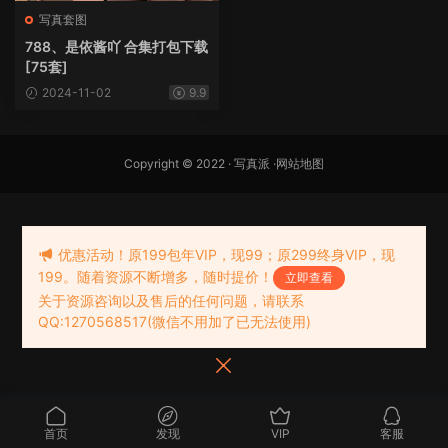
写真套图
788、是依酱吖 合集打包下载
[75套]
2024-11-02
9.9
Copyright © 2022 ·
写真派
·
网站地图
优惠活动！原199包年VIP，现99；原299终身VIP，现
199。随着资源不断增多，随时提价！
立即查看
关于资源咨询以及售后的任何问题，请联系
QQ:1270568517(微信不用加了已无法使用)
首页
发现
VIP
客服