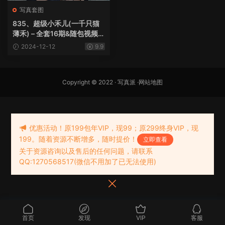
写真套图
835、超级小禾儿(一千只猫
薄禾) – 全套16期&随包视频
[8G]
2024-12-12
9.9
Copyright © 2022 ·
写真派
·
网站地图
优惠活动！原199包年VIP，现99；原299终身VIP，现
199。随着资源不断增多，随时提价！
立即查看
关于资源咨询以及售后的任何问题，请联系
QQ:1270568517(微信不用加了已无法使用)
首页
发现
VIP
客服